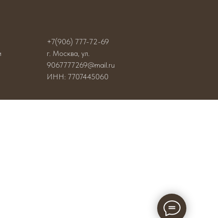
+7(906) 777-72-69
и
г. Москва, ул.
9067777269@mail.ru
ИНН: 7707445060