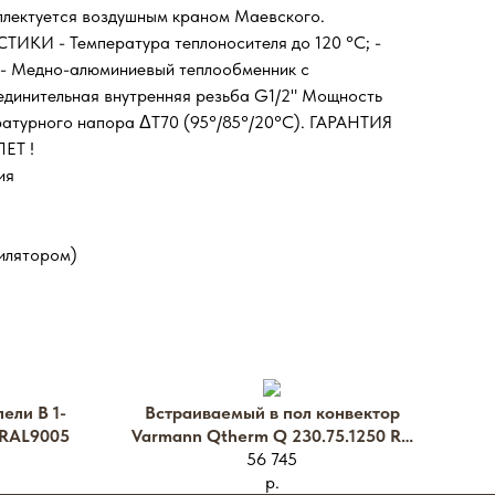
плектуется воздушным краном Маевского.
КИ - Температура теплоносителя до 120 °С; -
; - Медно-алюминиевый теплообменник с
единительная внутренняя резьба G1/2" Мощность
ратурного напора ΔT70 (95°/85°/20°С). ГАРАНТИЯ
ЕТ !
ия
илятором)
ели В 1-
Встраиваемый в пол конвектор
 RAL9005
Varmann Qtherm Q 230.75.1250 RR
56 745
U EV1
р.